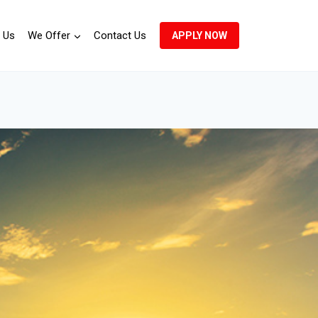
 Us
We Offer
Contact Us
APPLY NOW